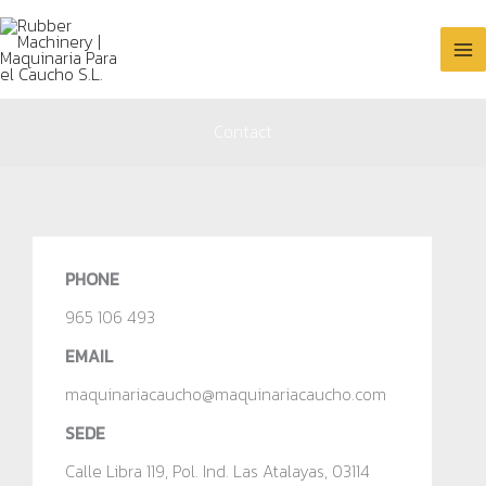
Skip
to
content
Contact
PHONE
965 106 493
EMAIL
maquinariacaucho@maquinariacaucho.com
SEDE
Calle Libra 119, Pol. Ind. Las Atalayas, 03114