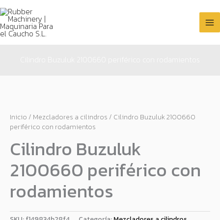
Ir
al
contenido
Cilindro Buzuluk 2100660 periférico con rodamientos
Inicio
/
Mezcladores a cilindros
/ Cilindro Buzuluk 2100660
periférico con rodamientos
Cilindro Buzuluk
2100660 periférico con
rodamientos
SKU:
f149834b28f4
Categoría:
Mezcladores a cilindros